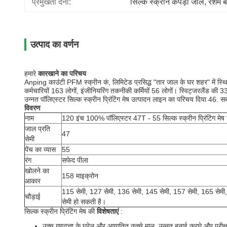
प्रमुखता देना:
सिल्क स्क्रीन कपड़ा जाल
, 
रेशम ब
उत्पाद का वर्णन
हमारे
कारखाने का परिचय
Anping काउंटी PFM स्क्रीन कं, लिमिटेड प्रसिद्ध "तार जाल के घर शहर" में स्थित ह
कर्मचारियों 163 लोगों, इंजीनियरिंग तकनीकी कर्मियों 56 लोगों। स्विट्जरलैंड की
उन्नत पॉलिएस्टर सिल्क स्क्रीन प्रिंटिंग मेष उत्पादन लाइन का परिचय दिया 46. ​
विवरण
नाम
120 इंच 100% पॉलिएस्टर 47T - 55 सिल्क स्क्रीन प्रिंटिंग मेष ख
जाल प्रति
47
सेमी
पेंच का व्यास
55
रंग
सफेद पीला
खोलने का
158 माइक्रोन
आकार
115 सेमी, 127 सेमी, 136 सेमी, 145 सेमी, 157 सेमी, 165 सेमी
चौड़ाई
सेमी हो सकती है।
सिल्क स्क्रीन प्रिंटिंग मेष की
विशेषताएं
:
उच्च गुणवत्ता के घरेलू और आयातित कच्चे माल, उन्नत बुनाई करघे और परीक्षण