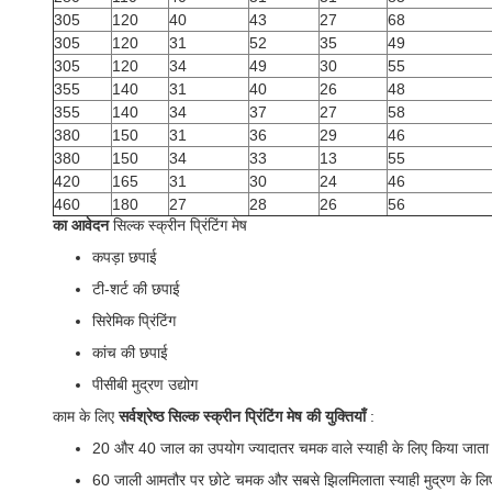
305
120
40
43
27
68
305
120
31
52
35
49
305
120
34
49
30
55
355
140
31
40
26
48
355
140
34
37
27
58
380
150
31
36
29
46
380
150
34
33
13
55
420
165
31
30
24
46
460
180
27
28
26
56
का आवेदन
सिल्क स्क्रीन प्रिंटिंग मेष
कपड़ा छपाई
टी-शर्ट की छपाई
सिरेमिक प्रिंटिंग
कांच की छपाई
पीसीबी मुद्रण उद्योग
काम के लिए
सर्वश्रेष्ठ सिल्क स्क्रीन प्रिंटिंग मेष की युक्तियाँ
:
20 और 40 जाल का उपयोग ज्यादातर चमक वाले स्याही के लिए किया जाता है
60 जाली आमतौर पर छोटे चमक और सबसे झिलमिलाता स्याही मुद्रण के लिए