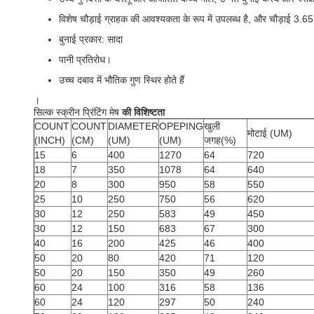
विशेष चौड़ाई ग्राहक की आवश्यकता के रूप में उपलब्ध है, और चौड़ाई 3.6
बुनाई प्रकार: सादा
पानी प्रतिरोध।
उच्च दबाव में भौतिक गुण स्थिर होते हैं
।
सिल्क स्क्रीन प्रिंटिंग मेष
की विशिष्टता
COUNT
COUNT
DIAMETER
OPEPING
खुली
मोटाई (UM)
(INCH)
(CM)
(UM)
(UM)
जगह(%)
15
6
400
1270
64
720
18
7
350
1078
64
640
20
8
300
950
58
550
25
10
250
750
56
620
30
12
250
583
49
450
30
12
150
683
67
300
40
16
200
425
46
400
50
20
80
420
71
120
50
20
150
350
49
260
60
24
100
316
58
136
60
24
120
297
50
240