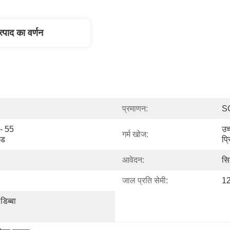
त्पाद का वर्णन
प्रमाणन:
S
 55 
उच
गर्म खोज:
ेड
प्र
आवेदन:
सिल
जाल प्रति सेमी:
12
िब्बा 