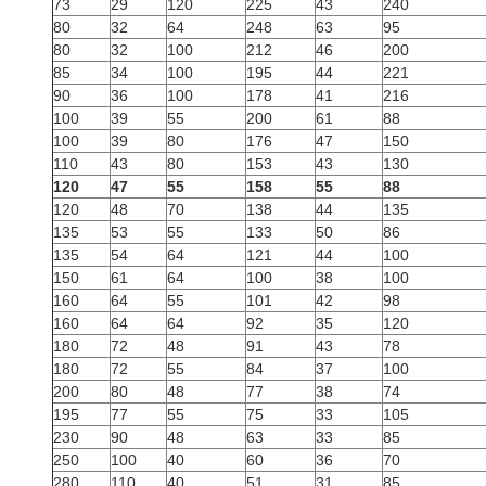
73
29
120
225
43
240
80
32
64
248
63
95
80
32
100
212
46
200
85
34
100
195
44
221
90
36
100
178
41
216
100
39
55
200
61
88
100
39
80
176
47
150
110
43
80
153
43
130
120
47
55
158
55
88
120
48
70
138
44
135
135
53
55
133
50
86
135
54
64
121
44
100
150
61
64
100
38
100
160
64
55
101
42
98
160
64
64
92
35
120
180
72
48
91
43
78
180
72
55
84
37
100
200
80
48
77
38
74
195
77
55
75
33
105
230
90
48
63
33
85
250
100
40
60
36
70
280
110
40
51
31
85