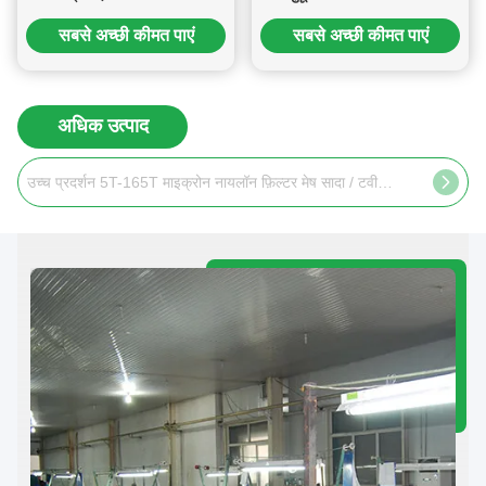
फ़िल्टरिंग
ट्रॉली
सबसे अच्छी कीमत पाएं
सबसे अच्छी कीमत पाएं
अधिक उत्पाद
उच्च प्रदर्शन 5T-165T माइक्रोन नायलॉन फ़िल्टर मेष सादा / टवील बुन प्रकार