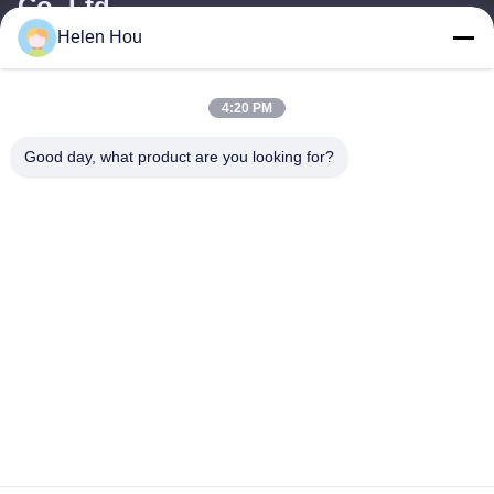
Co.,Ltd
Helen Hou
ईमेल
4:20 PM
info@comeshfilter.com
Good day, what product are you looking for?
हमारा पता
पता
उद्योग आधार, दक्षिण में Anping, हेंगशुई, हेबै, पीआर चीन।
टेलीफोन
86-318-7595879
गोपनीयता नीति
|
साइटमैप