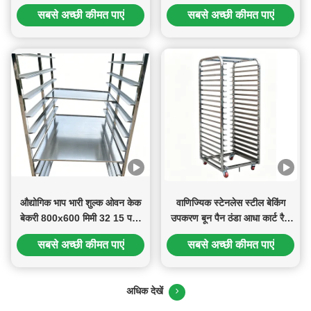
हुए खाद्य ट्रे
बीबीक्यू रैक
सबसे अच्छी कीमत पाएं
सबसे अच्छी कीमत पाएं
औद्योगिक भाप भारी शुल्क ओवन केक
वाणिज्यिक स्टेनलेस स्टील बेकिंग
बेकरी 800x600 मिमी 32 15 परत
उपकरण बून पैन ठंडा आधा कार्ट रैक
60x40 16 ट्रे स्टेनलेस स्टील 304
सूखी बेकिंग बेकरी रोटी ट्रे ट्रॉली
सबसे अच्छी कीमत पाएं
सबसे अच्छी कीमत पाएं
ट्रॉली बून पैन रैक
अधिक देखें