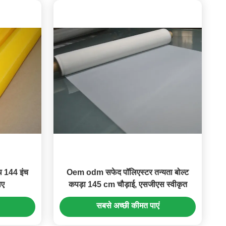
ॉथ 144 इंच
Oem odm सफेद पॉलिएस्टर तन्यता बोल्ट
िए
कपड़ा 145 cm चौड़ाई, एसजीएस स्वीकृत
सबसे अच्छी कीमत पाएं