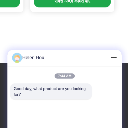
सबसे अच्छी कीमत पाएं
Helen Hou
7:44 AM
हमारा पता
Good day, what product are you looking 
for?
पता
उद्योग आधार, दक्षिण में Anping, हेंगशुई, हेबै, पीआर चीन।
टेलीफोन
86-318-7595879