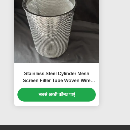
Stainless Steel Cylinder Mesh
Screen Filter Tube Woven Wire
Mesh Strainer Round Perforated
सबसे अच्छी कीमत पाएं
Filter Basket