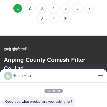
1
2
3
4
5
6
7
8
हमसे संपर्क करें
Anping County Comesh Filter
Co.,Ltd
Helen Hou
ईमेल
info@comeshfilter.com
12:39 PM
Good day, what product are you looking for?