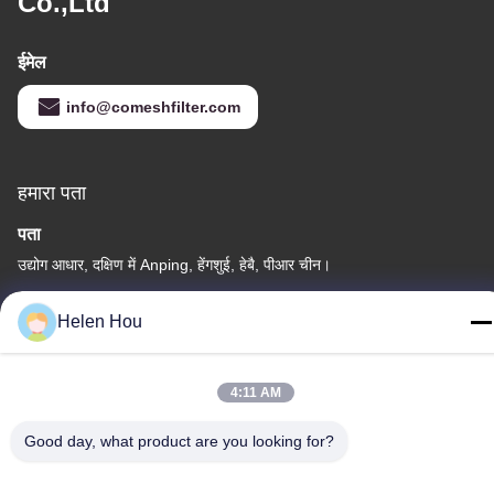
Co.,Ltd
ईमेल
info@comeshfilter.com
हमारा पता
पता
उद्योग आधार, दक्षिण में Anping, हेंगशुई, हेबै, पीआर चीन।
टेलीफोन
Helen Hou
86-318-7595879
4:11 AM
Good day, what product are you looking for?
गोपनीयता नीति
|
साइटमैप