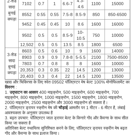
4.3-
2-शेड
7102
0.7
1
6.6-7
1100
15000
4.6
सादा
बुनाई
8552
0.55
0.55
7.5-8
8.5-9
850
850-6500
कपड़ा
9452
0.45
0.45
10
8.6
1600
16000
10-
9502
0.5
0.5
8.5-9
750
10000
10.5
12,502
0.5
0.5
13.5
8.5
1800
6500
8603
0.5
0.6
10
9
1600
14000
3-शेड
8903
0.9
0.9
7.8-8
5-5.5
2100
7500-8500
सादा
7803
0.7
0.8
8
8
1600
10000
बुनाई
20,353
0.3
0.35
22
14.5
1200
13000
कपड़ा
20,403
0.3
0.4
22
14.5
1200
13500
खाद्य और चिकित्सा के लिए श्वेत 09502 पॉलिएस्टर मेष बेल्ट 100% मोनोफिलामेंट का
विवरण
:
1.
उद्घाटन का आकार
400 माइक्रोन, 500 माइक्रोन, 600 माइक्रोन, 700
माइक्रोन, 800 माइक्रोन, 1000 माइक्रोन, 1500 माइक्रोन, 1800 माइक्रोन,
2000 माइक्रोन, 2500 माइक्रोन और 3000 माइक्रोन हो सकता है।
2. पॉलिएस्टर ड्रायर स्क्रीन मेष की
चौड़ाई
आमतौर पर 1 मीटर - 6 मीटर है, लंबाई
आवश्यकता के अनुसार उपलब्ध है
3. बढ़त उपचार: पॉलिएस्टर जाल ड्रायर बेल्ट के किनारे गोंद और कैवन्स के साथ सील
किया जा सकता है
अतिरिक्त बेल्ट स्थायित्व सुनिश्चित करने के लिए, पॉलिएस्टर ड्रायर स्क्रीन मेष बढ़त
गोंद और कैवन्स के साथ इलाज किया।