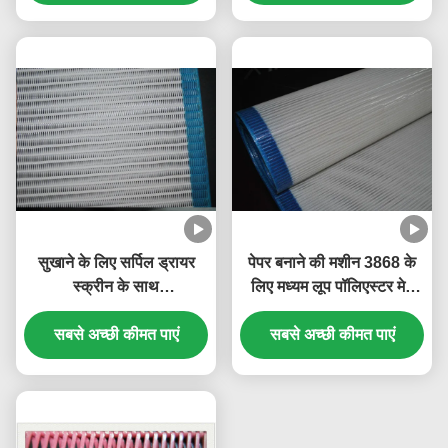
सुखाने के लिए सर्पिल ड्रायर
पेपर बनाने की मशीन 3868 के
स्क्रीन के साथ
लिए मध्यम लूप पॉलिएस्टर मेष
Papermaking सादे बुनाई
कपड़े
सबसे अच्छी कीमत पाएं
पॉलिएस्टर मेष बेल्ट
सबसे अच्छी कीमत पाएं