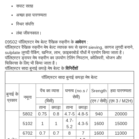
सपाट सतह
अच्छा हवा पारगम्यता
स्थिर संपत्ति
लंबा जीवनकाल।
09502 पॉलिएस्टर मेष बेल्ट रैखिक स्क्रीन के
आवेदन
:
पॉलिएस्टर रैखिक स्क्रीन मेष बेल्ट व्यापक रूप से खनन sieving, कागज लुगदी बनाने,
sulplate लुगदी पैकिंग, खनिज, लाभ, फ़ाइबरबोर्ड पौधों में प्रयोग किया जाता है।
पॉलिएस्टर ड्रायर मेष स्क्रीन का उपयोग टेलिंग निपटान, कोलियरी, भोजन और
चिकित्सा के लिए भी किया जाता है।
पॉलिएस्टर सादा बुनाई कपड़े मेष बेल्ट के
विनिर्देशों
पॉलिएस्टर सादा बुनाई कपड़ा मेष बेल्ट
पेंच का व्यास
घनत्व (no.s /
Srength
हवा पारगम्यता
बुनाई के
सेमी)
नमूना
प्रकार
(मिमी)
(एन / सेमी)
(एम 3 / M2H)
ताना
कपड़ा
ताना
कपड़ा
5802
0.75
0.8
4.7-5
4.8-5
940
20000
4.7-
5102
1
1
4.3-5
1600
15000
5.2
6702
0.7
0.7
8
7
1600
11000